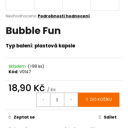
a
j
Průměrné
Neohodnoceno
Podrobnosti hodnocení
í
hodnocení
Bubble Fun
produktu
t
je
?
0,0
z
Typ balení: plastová kapsle
5
hvězdiček.
Skladem
(>99 ks)
HLEDAT
Kód:
V0147
18,90 Kč
/ ks
D
Měrná
o
DO KOŠÍKU
cena:
p
o
r
Zeptat se
Sdílet
u