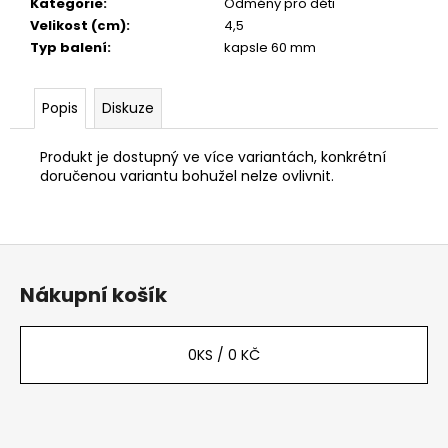
č
Kategorie
:
Odměny pro děti
u
Velikost (cm)
:
4,5
j
Typ balení
:
kapsle 60 mm
e
m
Popis
Diskuze
e
Produkt je dostupný ve více variantách, konkrétní
doručenou variantu bohužel nelze ovlivnit.
Z
á
Nákupní košík
p
a
t
0
KS /
0 KČ
í