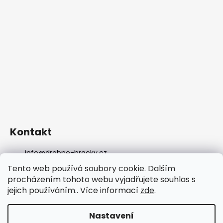
Kontakt
info
@
drobne-hracky.cz
736298989
Tento web používá soubory cookie. Dalším
DROBNEHRACKY
procházením tohoto webu vyjadřujete souhlas s
drobnehracky
jejich používáním.. Více informací
zde
.
DROBNEHRACKY
Nastavení