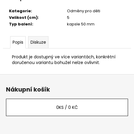
č
u
Kategorie
:
Odměny pro děti
j
Velikost (cm)
:
5
e
Typ balení
:
kapsle 50 mm
m
e
Popis
Diskuze
Produkt je dostupný ve více variantách, konkrétní
doručenou variantu bohužel nelze ovlivnit.
Z
á
Nákupní košík
p
a
t
0
KS /
0 KČ
í