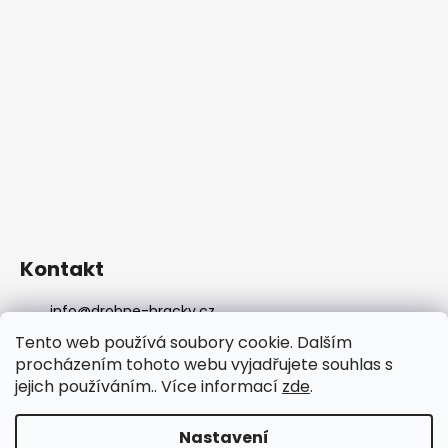
Kontakt
info
@
drobne-hracky.cz
736298989
Tento web používá soubory cookie. Dalším
DROBNEHRACKY
procházením tohoto webu vyjadřujete souhlas s
drobnehracky
jejich používáním.. Více informací
zde
.
DROBNEHRACKY
Nastavení