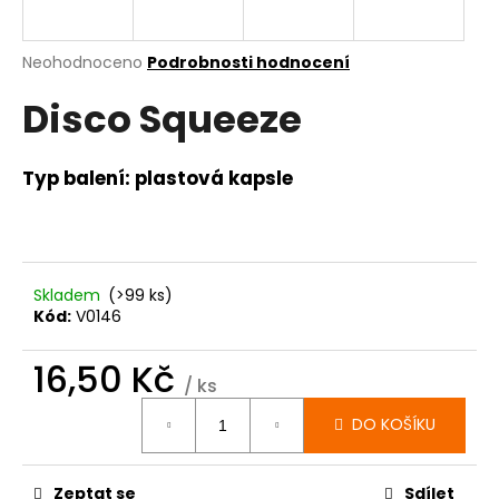
a
j
Průměrné
Neohodnoceno
Podrobnosti hodnocení
í
hodnocení
Disco Squeeze
produktu
t
je
?
0,0
z
Typ balení: plastová kapsle
5
hvězdiček.
HLEDAT
Skladem
(>99 ks)
Kód:
V0146
D
16,50 Kč
o
/ ks
p
Měrná
DO KOŠÍKU
o
cena:
r
u
Zeptat se
Sdílet