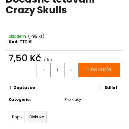
je
a
Crazy Skulls
0,0
z
j
5
í
hvězdiček.
t
?
Skladem
(>99 ks)
Kód:
TT009
7,50 Kč
/ ks
Měrná
HLEDAT
DO KOŠÍKU
cena:
Zeptat se
Sdílet
D
o
Kategorie
:
Pro kluky
p
o
r
Popis
Diskuze
u