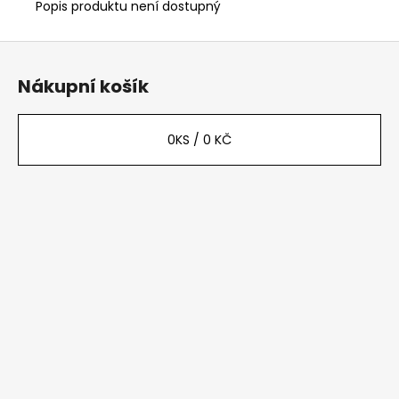
č
Popis produktu není dostupný
u
j
Z
e
á
m
Nákupní košík
p
e
a
t
0
KS /
0 KČ
í