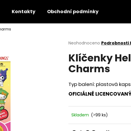
Kontakty
Obchodní podmínky
 Charms
Co potřebujete najít?
Průměrné
Neohodnoceno
Podrobnosti
hodnocení
Klíčenky Hel
produktu
HLEDAT
je
Charms
0,0
z
5
Doporučujeme
hvězdiček.
Typ balení: plastová kaps
OFICIÁLNĚ LICENCOVAN
Skladem
(>99 ks)