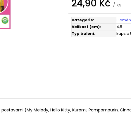
24,90 Kč
/ ks
Měrná
cena:
Kategorie
:
Odměny
Velikost (cm)
:
4,5
Typ balení
:
kapsle
y s postavami (My Melody, Hello Kitty, Kuromi, Pompompurin, Cin