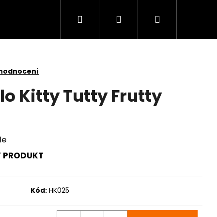
Hledat
Přihlášení
Nákupní
košík
 hodnocení
lo Kitty Tutty Frutty
le
Ý PRODUKT
Kód:
HK025