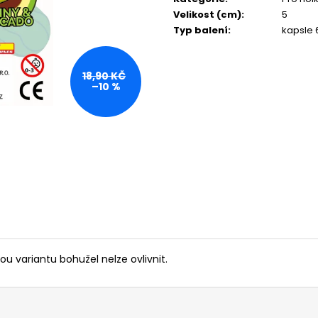
Velikost (cm)
:
5
Typ balení
:
kapsle
18,90 KČ
–10 %
ou variantu bohužel nelze ovlivnit.