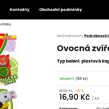
Kontakty
Obchodní podmínky
vířátka
Co potřebujete najít?
Průměrné
Neohodnoceno
Podrobnosti
hodnocení
Ovocná zvíř
produktu
HLEDAT
je
0,0
z
Typ balení: plastová ka
5
Doporučujeme
hvězdiček.
Skladem
(66 ks)
18,90 Kč
–10 %
16,90 Kč
/ ks
Měrná
cena:
Kategorie
:
Pro holk