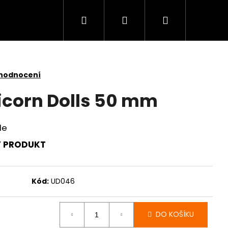
Hledat
Přihlášení
Nákupní
košík
 hodnocení
corn Dolls 50 mm
le
Ý PRODUKT
Kód:
UD046
DO KOŠÍKU