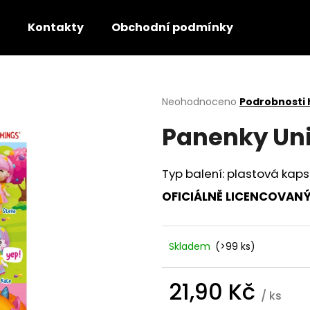
Kontakty
Obchodní podmínky
Co potřebujete najít?
Průměrné
Neohodnoceno
Podrobnosti
hodnocení
Panenky Uni
produktu
HLEDAT
je
0,0
z
Typ balení: plastová kaps
5
Doporučujeme
hvězdiček.
OFICIÁLNĚ LICENCOVAN
Skladem
(>99 ks)
21,90 Kč
/ ks
Měrná