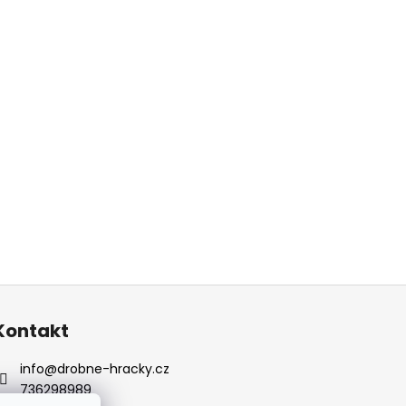
Kontakt
info
@
drobne-hracky.cz
736298989