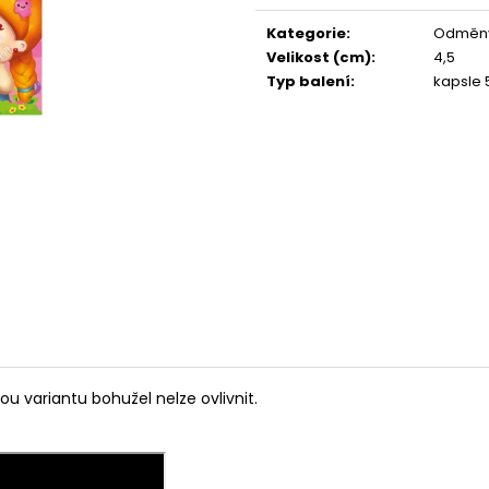
cena:
Kategorie
:
Odměny
Velikost (cm)
:
4,5
Typ balení
:
kapsle
ou variantu bohužel nelze ovlivnit.