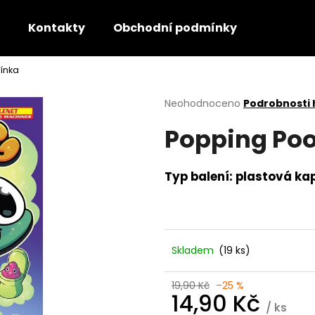
Kontakty
Obchodní podmínky
ínka
Co potřebujete najít?
Průměrné
Neohodnoceno
Podrobnosti
hodnocení
Popping Poo
produktu
HLEDAT
je
0,0
z
Typ balení: plastová ka
5
Doporučujeme
hvězdiček.
Skladem
(19 ks)
19,90 Kč
–25 %
14,90 Kč
/ ks