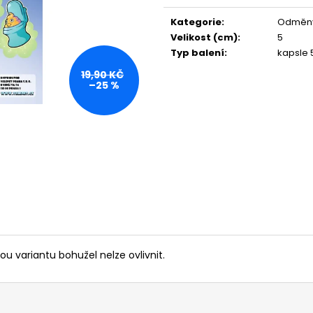
Měrná
cena:
Kategorie
:
Odměny
Velikost (cm)
:
5
Typ balení
:
kapsle
19,90 KČ
–25 %
ou variantu bohužel nelze ovlivnit.