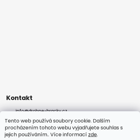
Kontakt
info
@
drobne-hracky.cz
736298989
Tento web používá soubory cookie. Dalším
DROBNEHRACKY
procházením tohoto webu vyjadřujete souhlas s
drobnehracky
jejich používáním.. Více informací
zde
.
DROBNEHRACKY