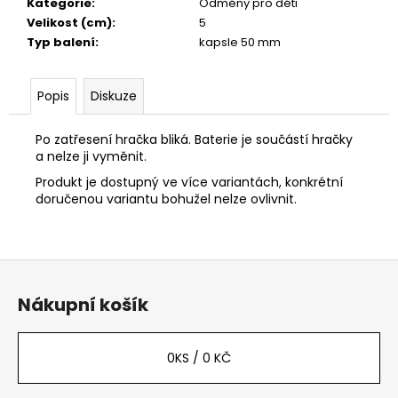
č
Kategorie
:
Odměny pro děti
u
Velikost (cm)
:
5
j
Typ balení
:
kapsle 50 mm
e
m
Popis
Diskuze
e
Po zatřesení hračka bliká. Baterie je součástí hračky
a nelze ji vyměnit.
Produkt je dostupný ve více variantách, konkrétní
doručenou variantu bohužel nelze ovlivnit.
Z
á
Nákupní košík
p
a
t
0
KS /
0 KČ
í