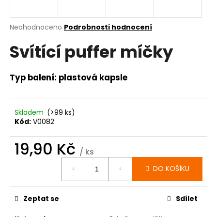
a
j
Průměrné
Neohodnoceno
Podrobnosti hodnocení
í
hodnocení
Svítící puffer míčky
produktu
t
je
?
0,0
z
Typ balení: plastová kapsle
5
hvězdiček.
Skladem
(>99 ks)
HLEDAT
Kód:
V0082
19,90 Kč
/ ks
D
Měrná
o
DO KOŠÍKU
cena:
p
o
r
Zeptat se
Sdílet
u