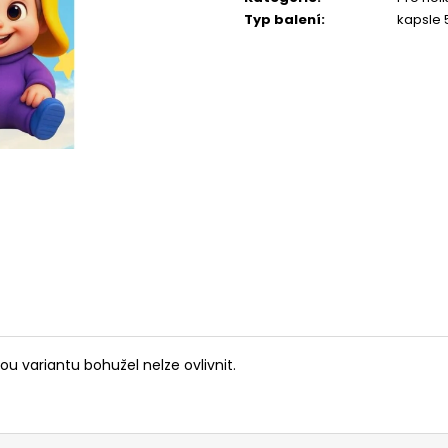
Typ balení
:
kapsle
u variantu bohužel nelze ovlivnit.