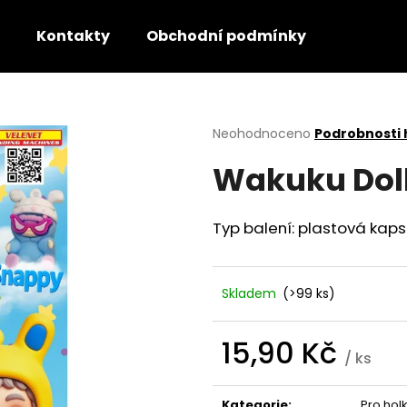
Kontakty
Obchodní podmínky
Co potřebujete najít?
Průměrné
Neohodnoceno
Podrobnosti
hodnocení
Wakuku Dol
produktu
HLEDAT
je
0,0
z
Typ balení: plastová kaps
5
Doporučujeme
hvězdiček.
Skladem
(>99 ks)
15,90 Kč
/ ks
Měrná
cena:
Kategorie
:
Pro hol