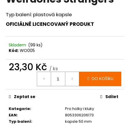
je
a
0,0
z
j
Typ balení: plastová kapsle
5
í
hvězdiček.
OFICIÁLNĚ LICENCOVANÝ PRODUKT
t
?
Skladem
(99 ks)
Kód:
WO005
23,30 Kč
HLEDAT
/ ks
Měrná
DO KOŠÍKU
cena:
D
Zeptat se
Sdílet
o
p
Kategorie
:
Pro holky i kluky
o
EAN
:
8053306206173
r
Typ balení
:
kapsle 50 mm
u