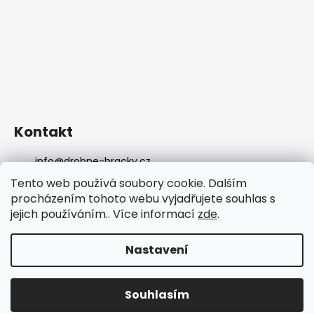
Kontakt
info
@
drobne-hracky.cz
736298989
Tento web používá soubory cookie. Dalším
DROBNEHRACKY
procházením tohoto webu vyjadřujete souhlas s
drobnehracky
jejich používáním.. Více informací
zde
.
DROBNEHRACKY
Nastavení
Vytvořil Shoptet
Copyright 2026
DROBNE-HRACKY.cz
. Všechna práva
Souhlasím
vyhrazena.