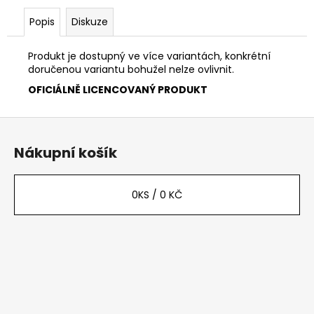
č
u
Popis
Diskuze
j
e
Produkt je dostupný ve více variantách, konkrétní
m
doručenou variantu bohužel nelze ovlivnit.
e
OFICIÁLNĚ LICENCOVANÝ PRODUKT
Z
á
Nákupní košík
p
a
t
0
KS /
0 KČ
í